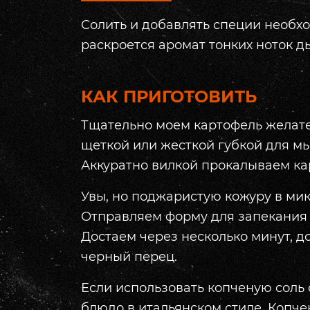
Солить и добавлять специи необх
раскроется аромат тонких ноток д
КАК ПРИГОТОВИТЬ
Тщательно моем картофель желате
щеткой или жесткой губкой для мы
Аккуратно вилкой прокалываем кар
Увы, но поджаристую кожуру в мик
Отправляем форму для запекания в
Достаем через несколько минут, 
черный перец.
Если использовать копченую соль 
блюдо в итальянском стиле. Копче