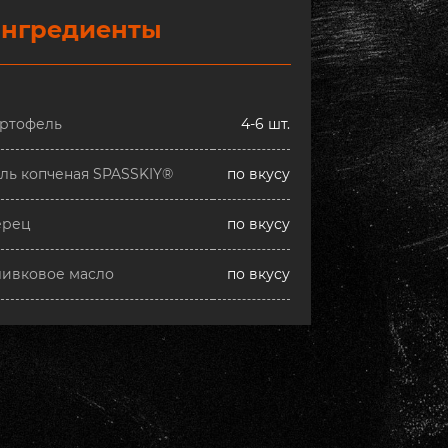
нгредиенты
ртофель
4-6 шт.
ль копченая SPASSKIY®
по вкусу
ерец
по вкусу
ивковое масло
по вкусу