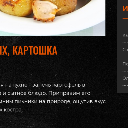
И
Ка
ЯХ, КАРТОШКА
Со
П
Ол
 на кухне - запечь картофель в
е и сытное блюдо. Приправим его
мним пикники на природе, ощутив вкус
 костра.