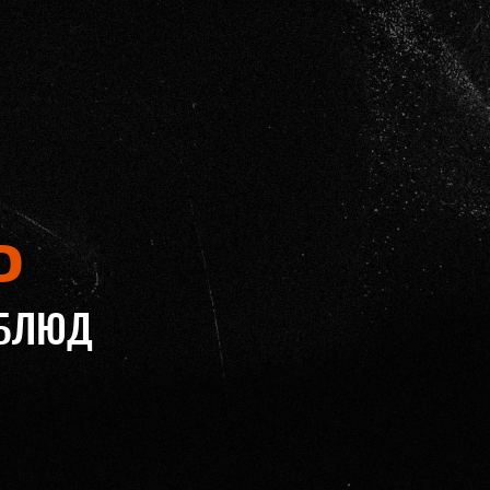
Ь
 БЛЮД