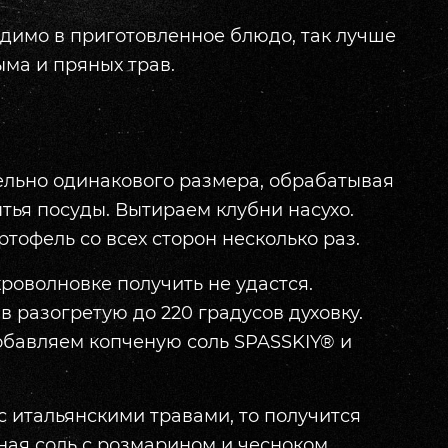
одимо в приготовленное блюдо, так лучше
ыма и пряных трав.
льно одинакового размера, обрабатывая
тья посуды. Вытираем клубни насухо.
тофель со всех сторон несколько раз.
роволновке получить не удастся.
 разогретую до 220 градусов духовку.
добавляем копченую соль SPASSKIY® и
с итальянскими травами, то получится
ная соль с розмарином и чесноком