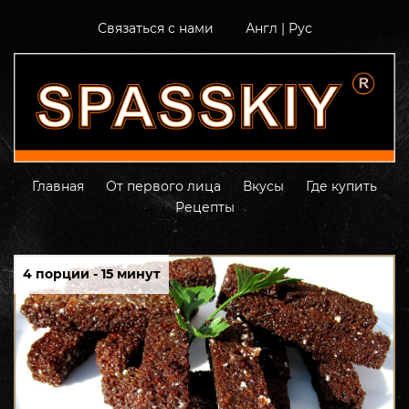
Связаться с нами
Англ
|
Рус
Главная
От первого лица
Вкусы
Где купить
Рецепты
4 порции - 15 минут