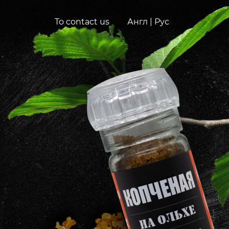
To contact us
Англ
|
Рус