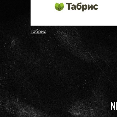
Табрис
N